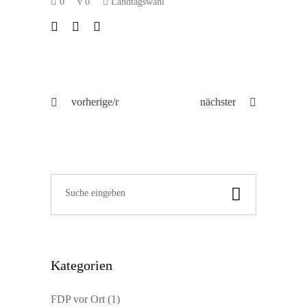
0
0
Landtagswahl
vorherige/r
nächster
Search
for:
Kategorien
FDP vor Ort
(1)