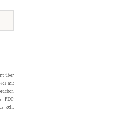
nt über
wer mit
prachen
es FDP
as geht
-