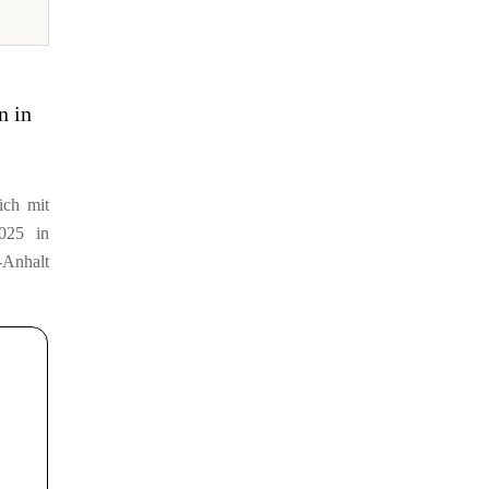
n in
ich mit
025 in
-Anhalt