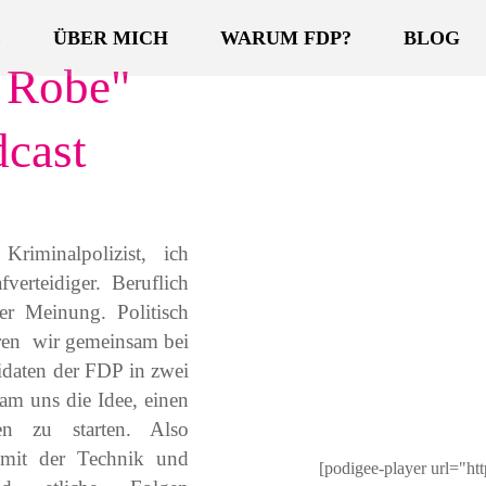
E
ÜBER MICH
WARUM FDP?
BLOG
 Robe"
cast
riminalpolizist, ich
verteidiger. Beruflich
er Meinung. Politisch
ren wir gemeinsam bei
daten der FDP in zwei
m uns die Idee, einen
en zu starten. Also
 mit der Technik und
[podigee-player url="ht