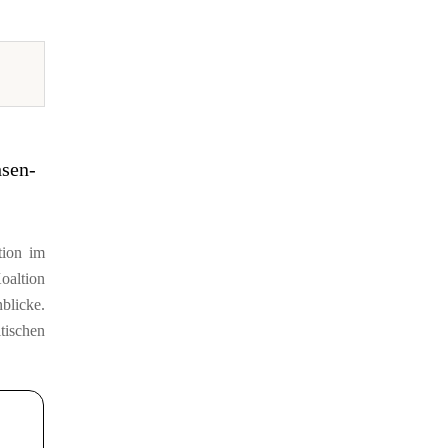
hsen-
tion im
altion
blicke.
tischen