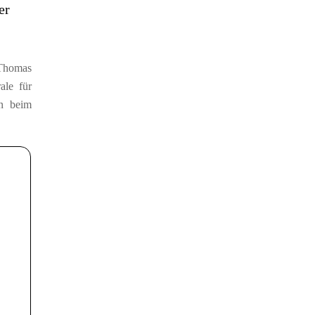
er
 Thomas
ale für
en beim