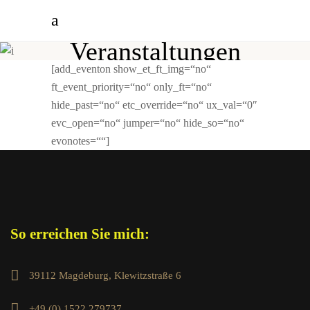
Veranstaltungen
[add_eventon show_et_ft_img=“no“
ft_event_priority=“no“ only_ft=“no“
hide_past=“no“ etc_override=“no“ ux_val=“0″
evc_open=“no“ jumper=“no“ hide_so=“no“
evonotes=““]
So erreichen Sie mich:
39112 Magdeburg, Klewitzstraße 6
+49 (0) 1522 279737